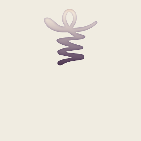
Beiträge im Überblick
KONTAKT
Systemische Kinderwunschberatung
Dipl.-Pol. Bettina Klenke-Lüders