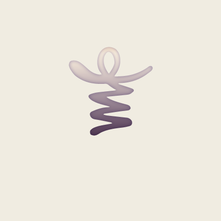
einzelnen Redebeiträge als Audio sind unter diesem Link
zu finden:
http://www.presseportal.de/pm/42978/3593688
BEITRAG TEILEN:
Beiträge im Überblick